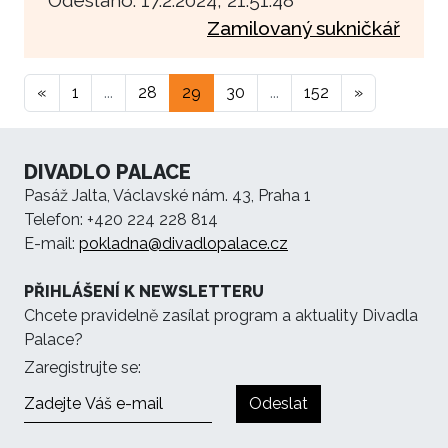
Zamilovaný sukničkář
«
1
...
28
29
30
...
152
»
DIVADLO PALACE
Pasáž Jalta, Václavské nám. 43, Praha 1
Telefon: +420 224 228 814
E-mail:
pokladna@divadlopalace.cz
PŘIHLÁŠENÍ K NEWSLETTERU
Chcete pravidelně zasílat program a aktuality Divadla
Palace?
Zaregistrujte se:
Odeslat