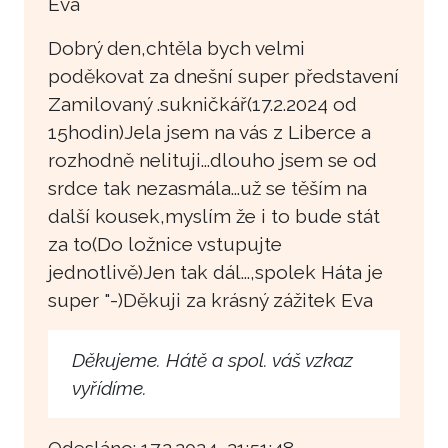
Eva
Dobrý den,chtěla bych velmi
poděkovat za dnešní super představení
Zamilovaný .sukničkář(17.2.2024 od
15hodin)Jela jsem na vás z Liberce a
rozhodně nelituji...dlouho jsem se od
srdce tak nezasmála...už se těším na
další kousek,myslím že i to bude stát
za to(Do ložnice vstupujte
jednotlivě)Jen tak dál...,spolek Háta je
super "-)Děkuji za krásný zážitek Eva
Děkujeme. Hátě a spol. váš vzkaz
vyřídíme.
Odesláno: 17.2.2024, 21:51:48