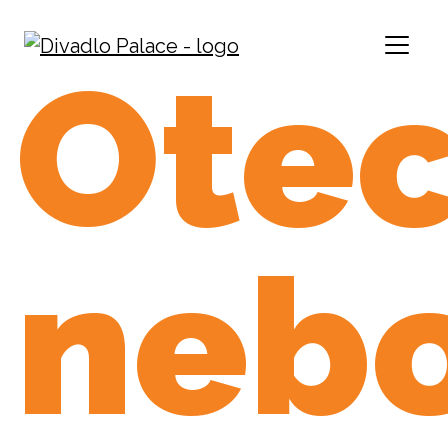
Ote
neb