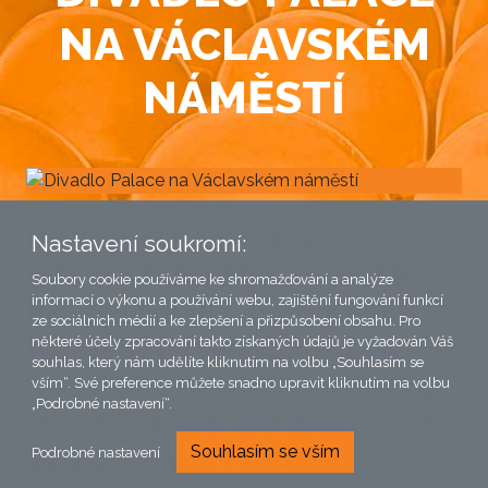
NA VÁCLAVSKÉM
NÁMĚSTÍ
DIVADLO PALACE SE
Nastavení soukromí:
NACHÁZÍ PŘÍMO V CENTRU
Soubory cookie používáme ke shromažďování a analýze
informací o výkonu a používání webu, zajištění fungování funkcí
PRAHY NA VÁCLAVSKÉM
ze sociálních médií a ke zlepšení a přizpůsobení obsahu. Pro
NÁMĚSTÍ V PASÁŽI JALTA.
některé účely zpracování takto získaných údajů je vyžadován Váš
souhlas, který nám udělíte kliknutím na volbu „Souhlasím se
SVÉ PŮSOBENÍ ZAHÁJILO 4.
vším“. Své preference můžete snadno upravit kliknutím na volbu
„Podrobné nastavení“.
DUBNA 2006. OD ZÁŘÍ 2006
Souhlasím se vším
ZDE ZAČALA PŮSOBIT
Podrobné nastavení