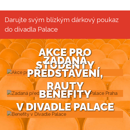
Darujte svým blízkým dárkový poukaz
do divadla Palace
AKCE PRO
ZADANÁ
STUDENTY
PŘEDSTAVENÍ,
RAUTY
BENEFITY
V DIVADLE PALACE