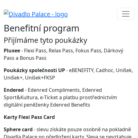
Benefitní program
Přijímáme tyto poukázky
Pluxee
- Flexi Pass, Relax Pass, Fokus Pass, Dárkový
Pass a Bonus Pass
Poukázky společnosti UP
- eBENEFITY, Cadhoc, Unišek,
Unišek+, Unišek+FKSP
Endered
- Edenred Compliments, Edenred
Sport&Kultura, e-Ticket a platbu prostřednictvím
digitální peněženky Edenred Benefits
Karty Flexi Pass Card
Sphere card
- slevu získáte pouze osobně na pokladně
Divadla Palace po předložení karty. Sleva se nevztahuje