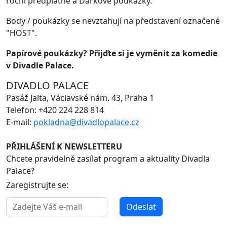
roční předplatné a Dárkové poukázky.
Body / poukázky se nevztahují na představení označené
"HOST".
Papírové poukázky? Přijďte si je vyměnit za komedie
v Divadle Palace.
DIVADLO PALACE
Pasáž Jalta, Václavské nám. 43, Praha 1
Telefon: +420 224 228 814
E-mail:
pokladna@divadlopalace.cz
PŘIHLÁŠENÍ K NEWSLETTERU
Chcete pravidelně zasílat program a aktuality Divadla
Palace?
Zaregistrujte se:
Odeslat