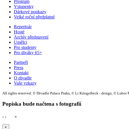
Program
Vstupenky
Dárkové poukazy
Velké roční předplatné
Repertoár
Hosté
Archív představení
Umělci
Pro studenty
Pro diváky 65+
Partneři
Press
Kontakt
O divadle
Vaše vzkazy
All rights reserved: © Divadlo Palace Praha, © Li Kriegerbeck - design, © Lub
Popiska bude načtena s fotografií
‹
›
×
×