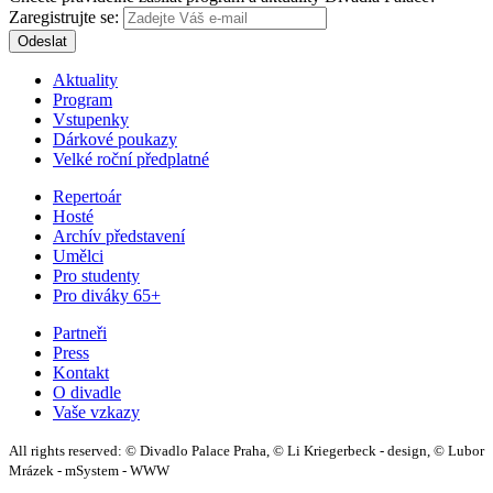
Zaregistrujte se:
Odeslat
Aktuality
Program
Vstupenky
Dárkové poukazy
Velké roční předplatné
Repertoár
Hosté
Archív představení
Umělci
Pro studenty
Pro diváky 65+
Partneři
Press
Kontakt
O divadle
Vaše vzkazy
All rights reserved: © Divadlo Palace Praha, © Li Kriegerbeck - design, © Lubor
Mrázek - mSystem - WWW