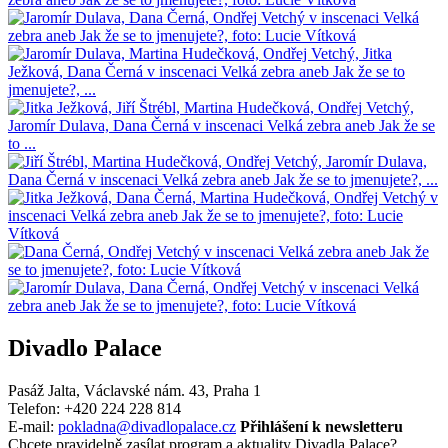
Divadlo Palace
Pasáž Jalta, Václavské nám. 43, Praha 1
Telefon: +420 224 228 814
E-mail:
pokladna@divadlopalace.cz
Přihlášení k newsletteru
Chcete pravidelně zasílat program a aktuality Divadla Palace?