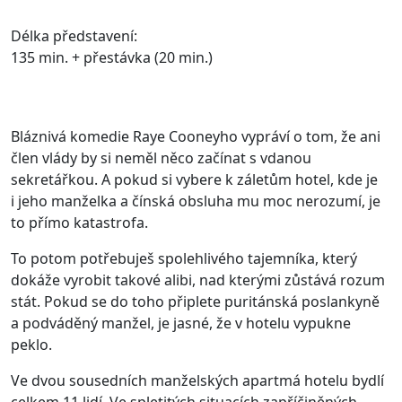
Délka představení:
135 min. + přestávka (20 min.)
Bláznivá komedie Raye Cooneyho vypráví o tom, že ani
člen vlády by si neměl něco začínat s vdanou
sekretářkou. A pokud si vybere k záletům hotel, kde je
i jeho manželka a čínská obsluha mu moc nerozumí, je
to přímo katastrofa.
To potom potřebuješ spolehlivého tajemníka, který
dokáže vyrobit takové alibi, nad kterými zůstává rozum
stát. Pokud se do toho připlete puritánská poslankyně
a podváděný manžel, je jasné, že v hotelu vypukne
peklo.
Ve dvou sousedních manželských apartmá hotelu bydlí
celkem 11 lidí. Ve spletitých situacích zapříčiněných