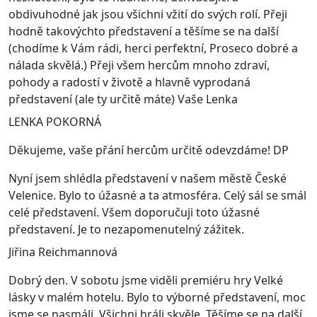
obdivuhodné jak jsou všichni vžití do svých rolí. Přeji
hodně takovýchto představení a těšíme se na další
(chodíme k Vám rádi, herci perfektní, Proseco dobré a
nálada skvělá.) Přeji všem hercům mnoho zdraví,
pohody a radostí v životě a hlavně vyprodaná
představení (ale ty určitě máte) Vaše Lenka
LENKA POKORNÁ
Děkujeme, vaše přání hercům určitě odevzdáme! DP
Nyní jsem shlédla představení v našem městě České
Velenice. Bylo to úžasné a ta atmosféra. Celý sál se smál
celé představení. Všem doporučuji toto úžasné
představení. Je to nezapomenutelný zážitek.
Jiřina Reichmannová
Dobrý den. V sobotu jsme viděli premiéru hry Velké
lásky v malém hotelu. Bylo to výborné představení, moc
jsme se nasmáli. Všichni hráli skvěle. Těšíme se na další