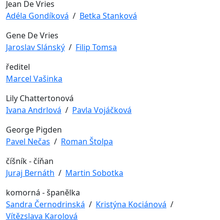
Jean De Vries
Adéla Gondíková
/
Betka Stanková
Gene De Vries
Jaroslav Slánský
/
Filip Tomsa
ředitel
Marcel Vašinka
Lily Chattertonová
Ivana Andrlová
/
Pavla Vojáčková
George Pigden
Pavel Nečas
/
Roman Štolpa
číšník - číňan
Juraj Bernáth
/
Martin Sobotka
komorná - španělka
Sandra Černodrinská
/
Kristýna Kociánová
/
Vítězslava Karolová