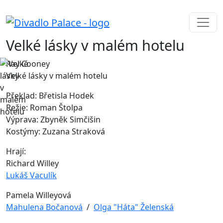
Velké lásky v malém hotelu
Ray Cooney
Velké lásky v malém hotelu
Překlad: Břetisla Hodek
Režie: Roman Štolpa
Výprava: Zbyněk Simčišin
Kostýmy: Zuzana Straková
Hrají:
Richard Willey
Lukáš Vaculík
Pamela Willeyová
Mahulena Bočanová
/
Olga "Háta" Želenská