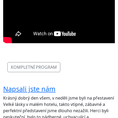
KOMPLETNÍ PROGRAM
Napsali jste nám
Krásný dobrý den všem, v neděli jsme byli na přestavení
Velké lásky v malém hotelu, takto vtipné, zábavné a
perfektní představení jsme dlouho nezažili. Herci byli
neskuteční, bylo to nádherné, uchvacující a