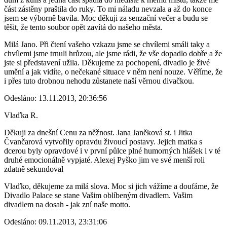
část zástěny praštila do ruky. To mi náladu nevzala a až do konce
jsem se výborně bavila. Moc děkuji za senzační večer a budu se
těšit, že tento soubor opět zavítá do našeho města.
Milá Jano. Při čtení vašeho vzkazu jsme se chvílemi smáli taky a
chvílemi jsme trnuli hrůzou, ale jsme rádi, že vše dopadlo dobře a že
jste si představení užila. Děkujeme za pochopení, divadlo je živé
umění a jak vidíte, o nečekané situace v něm není nouze. Věříme, že
i přes tuto drobnou nehodu zůstanete naší věrnou divačkou.
Odesláno: 13.11.2013, 20:36:56
Vlaďka R.
Děkuji za dnešní Cenu za něžnost. Jana Janěková st. i Jitka
Čvančarová vytvořily opravdu živoucí postavy. Jejich matka s
dcerou byly opravdové i v první půlce plné humorných hlášek i v té
druhé emocionálně vypjaté. Alexej Pyško jim ve své menší roli
zdatně sekundoval
Vlaďko, děkujeme za milá slova. Moc si jich vážíme a doufáme, že
Divadlo Palace se stane Vašim oblíbeným divadlem. Vašim
divadlem na dosah - jak zní naše motto.
Odesláno: 09.11.2013, 23:31:06