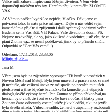
Velice milá zábava inspirovaná běžným životem. Všem vřele
doporučuji návštěvu této hry. Hercům přeji k premiéře: ZLOMTE
VAZ
Ať Vám to nadšení vydrží co nejdéle, Vlaďko. Děkujeme za
potvrzení toho, že naše práce má smysl. Dejte o nás vědět svým
kamarádům a přijďte si zpříjemnit i další sychravý podzimní večer.
Budeme se na Vás těšit. Váš Palace, Vaše divadlo na dosah. PS:
Nejsme nezdvořilý, ale vy, jako zkušená divadelnice, jistě víte, že za
přání Zlomte vaz, se nesmí poděkovat, jinak by to přineslo smůlu.
Odpovídá se "Čert Vás vem!" :)
Odesláno: 17.11.2013, 23:33:06
Miluju tě, ale ...
Jana M.
Včera jsem byla na zájezdním vystoupení Tři bratři v nesnázích v
Novém Městě nad Metují. Byla jsem unavená z práce a moc se mně
jít nechtělo, ale veškerá únava ze mě spadla po prvních minutách
představení a já se báječně bavila.Skvělá komedie plná vtipných
dialogů,skvělé výkony herců. Pan Zounar se přímo překonával,na
hercích bylo vidět, že i oni se skvěle baví a občasné hlášky pana
Zounara často odbouraly ostatní, takže jak v hledišti, tak i na jevišti
byla skvělá nálada. Vůbec nevadilo, že herci v zápalu hry rozbourali
dům z kulis a jedna část spadla do hlediště k mému místu, takže mě