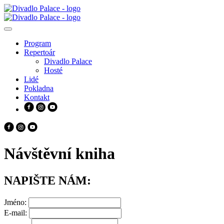
Program
Repertoár
Divadlo Palace
Hosté
Lidé
Pokladna
Kontakt
Návštěvní kniha
NAPIŠTE NÁM:
Jméno:
E-mail: