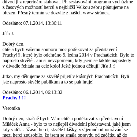
důvod ji z repertoáru stahovat. Při sestavování programu vycházíme
z časových možností herců a nejbližší Velkou zebru plánujeme na
březen. Přesný termín se dozvíte z našich www stránek.
Odesláno: 07.1.2014, 13:36:11
Jíťa J.
Dobrý den,
chtěla bych vašemu souboru moc poděkovat za představení
Prachy!!!, které bylo odehráno 5. ledna 2014 v Prachaticích. Bylo to
naprosto skvělé - ani si nevzpomenu, kdy jsem se takhle naposledy
v divadle řehtala na celé kolo! Ještě jednou děkuji! Jíťa J.:)
Jitko, my děkujeme za skvělé přijetí v krásných Prachaticích. Byli
jste naprosto skvělé publikum a to se pak hraje!
Odesláno: 06.1.2014, 06:13:32
Prachy ! ! !
Veronika
Dobrý den, strašně bych Vám chtěla poděkovat za představení
Miláček Anna - bylo to to nejlepší divadelní představení, jaké jsem
kdy viděla- úžasní herci, skvělé hlášky, vzájemné odbourávání se
mezi herci způsobilo, že jsem se smála opravdu od začátku až do