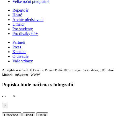
Velké roční předplatné
Repertoár
Hosté
Archív představení
Umělci
Pro studenty
Pro diváky 65+
Partneři
Press
Kontakt
O divadle
Vaše vzkazy
All rights reserved: © Divadlo Palace Praha, © Li Kriegerbeck - design, © Lubor
Mrázek - mSystem - WWW
Popiska bude načtena s fotografií
‹
›
×
×
Předchozí
Uložit
Další