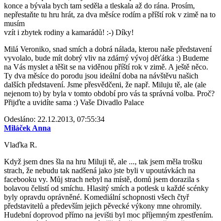
konce a bývala bych tam seděla a tleskala až do rána. Prosím,
nepřestaňte tu hru hrát, za dva měsíce rodím a příští rok v zimě na to
musím
vzít i zbytek rodiny a kamarádů! :-) Díky!
Milá Veroniko, snad smích a dobrá nálada, kterou naše představení
vyvolalo, bude mít dobrý vliv na zdárný vývoj děťátka :) Budeme
na Vás myslet a těšit se na viděnou příští rok v zimě. A ještě něco.
Ty dva měsíce do porodu jsou ideální doba na návštěvu našich
dalších představení. Jsme přesvědčeni, že např. Miluju tě, ale (ale
nejenom to) by byla v tomto období pro vás ta správná volba. Proč?
Přijďte a uvidíte sama :) Vaše Divadlo Palace
Odesláno: 22.12.2013, 07:55:34
Miláček Anna
Vlaďka R.
Když jsem dnes šla na hru Miluji tě, ale ..., tak jsem měla trošku
strach, že nebudu tak nadšená jako jste byli v upoutávkách na
facebooku vy. Můj strach nebyl na místě, domů jsem dorazila s
bolavou čelistí od smíchu. Hlasitý smích a potlesk u každé scénky
byly opravdu oprávněné. Komediální schopnosti všech čtyř
představitelů a především jejich pěvecké výkony mne ohromily.
Hudební doprovod přímo na jevišti byl moc příjemným zpestřením.