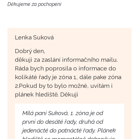
Děkujeme za pochopení
Lenka Suková
Dobrý den,
děkuji za zaslání informačního mailu.
Ráda bych poprosila o informace do
kolikáté řady je zóna 1, dále pake zóna
2.Pokud by to bylo možné, uvítám i
plánek hlediště. Děkuji
Milá paní Suková, 1. zóna je od
první do desáté řady, druhá od
jedenácté do patnácté řady. Plánek
hlediště se momentálně dokončuje