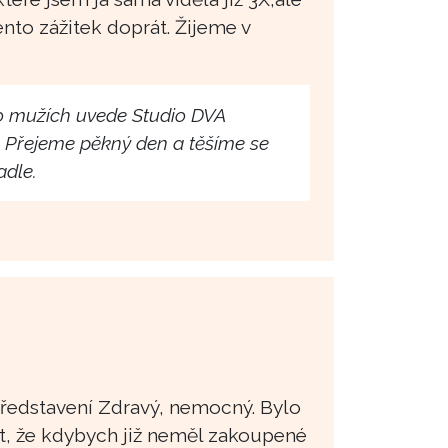
nto zážitek doprát. Žijeme v
o mužích uvede Studio DVA
0. Přejeme pěkný den a těšíme se
adle.
představení Zdravý, nemocný. Bylo
ct, že kdybych již neměl zakoupené