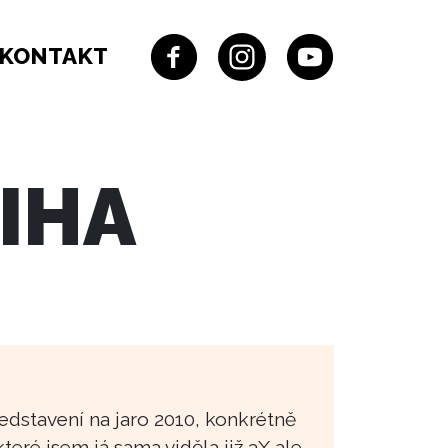
KONTAKT
IHA
edstavení na jaro 2010, konkrétně
teré jsem já sama viděla již 3X,ale