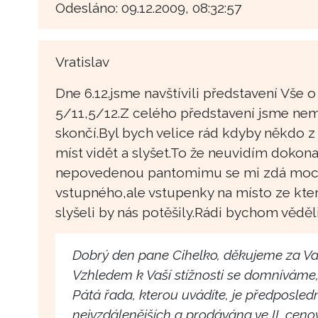
Odesláno: 09.12.2009, 08:32:57
Vratislav
Dne 6.12.jsme navštívili představení Vše 
5/11,5/12.Z celého představení jsme nemě
skončí.Byl bych velice rád kdyby někdo z 
míst vidět a slyšet.To že neuvidím dokonal
nepovedenou pantomimu se mi zdá moc.N
vstupného,ale vstupenky na místo ze kte
slyšeli by nás potěšily.Rádi bychom věděl
Dobrý den pane Cihelko, děkujeme za Va
Vzhledem k Vaší stížnosti se domníváme,
Pátá řada, kterou uvádíte, je předposledn
nejvzdálenějších a prodávána ve II. ceno