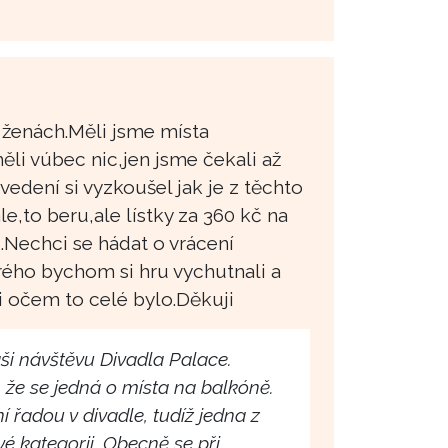
o ženách.Měli jsme místa
li vúbec nic,jen jsme čekali až
vedení si vyzkoušel jak je z těchto
e,to beru,ale lístky za 360 kč na
echci se hádat o vrácení
rého bychom si hru vychutnali a
i očem to celé bylo.Děkuji
ši návštěvu Divadla Palace.
 že se jedná o místa na balkóně.
í řadou v divadle, tudíž jedna z
vé kategorii. Obecně se při