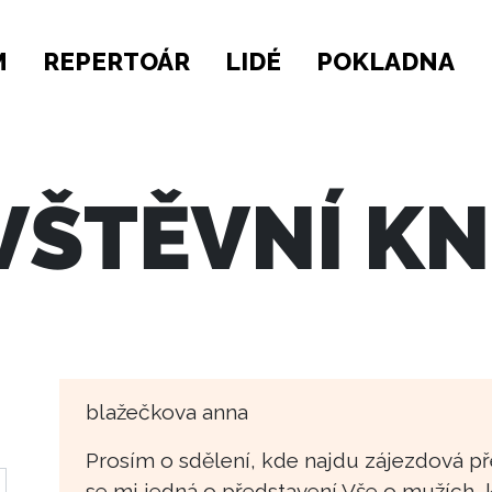
M
REPERTOÁR
LIDÉ
POKLADNA
VŠTĚVNÍ KN
blažečkova anna
Prosím o sdělení, kde najdu zájezdová př
se mi jedná o představení Vše o mužích, k