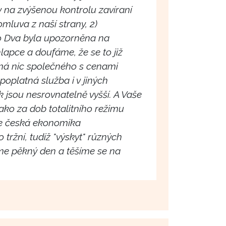
y na zvýšenou kontrolu zavíraní
mluva z naší strany, 2)
o Dva byla upozorněna na
lapce a doufáme, že se to již
má nic společného s cenami
poplatná služba i v jiných
k jsou nesrovnatelně vyšší. A Vaše
ako za dob totalitního režimu
se česká ekonomika
tržní, tudíž "výskyt" různých
jeme pěkný den a těšíme se na