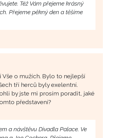
těvujete. Též Vám přejeme krásný
ích. Přejeme pěkný den a těšíme
 Vše o mužích. Bylo to nejlepší
ech tří herců byly exelentní.
li by jste mi prosím poradit, jaké
 tomto představení?
em a návštěvu Divadla Palace. Ve
ena a Joe Cockera. Přejeme