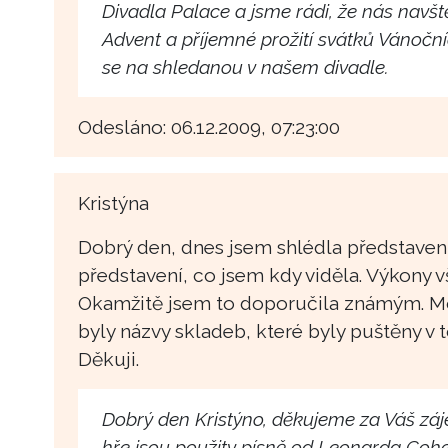
Divadla Palace a jsme rádi, že nás navš
Advent a příjemné prožití svátků Vánočn
se na shledanou v našem divadle.
Odesláno: 06.12.2009, 07:23:00
Kristýna
Dobrý den, dnes jsem shlédla představení
představení, co jsem kdy viděla. Výkony vš
Okamžitě jsem to doporučila známým. Moh
byly názvy skladeb, které byly puštěny v
Děkuji.
Dobrý den Kristýno, děkujeme za Váš záj
hře jsou použity písně od Leonarda Coh