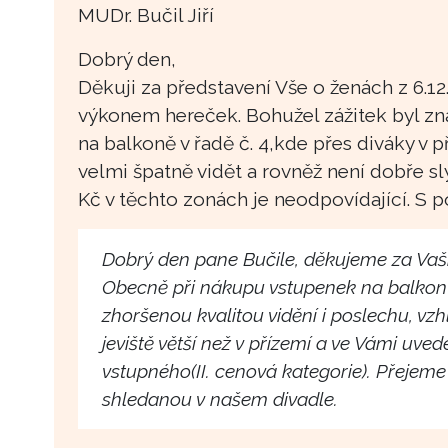
MUDr. Bučil Jiří
Dobrý den,
Děkuji za představení Vše o ženách z 6.12
výkonem hereček. Bohužel zážitek byl z
na balkoně v řadě č. 4,kde přes diváky v
velmi špatně vidět a rovněž není dobře s
Kč v těchto zonách je neodpovídající. S 
Dobrý den pane Bučile, děkujeme za Vaši
Obecně při nákupu vstupenek na balkon s
zhoršenou kvalitou vidění i poslechu, vz
jeviště větší než v přízemí a ve Vámi uved
vstupného(II. cenová kategorie). Přejem
shledanou v našem divadle.