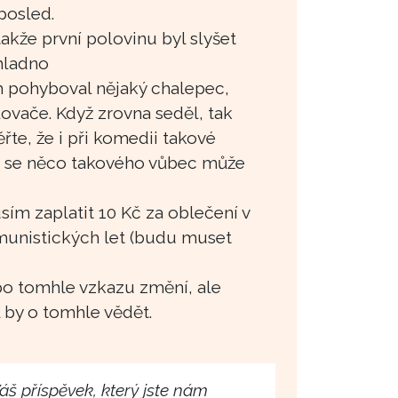
aposled.
akže první polovinu byl slyšet
hladno
ch pohyboval nějaký chalepec,
vače. Když zrovna seděl, tak
te, že i při komedii takové
e se něco takového vůbec může
usím zaplatit 10 Kč za oblečení v
omunistických let (budu muset
o tomhle vzkazu změní, ale
 by o tomhle vědět.
š příspěvek, který jste nám