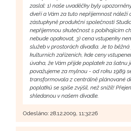
zaslal: 1) naše uvaděčky byly upozorněn
dveří a Vám za tuto nepříjemnost náleží o
zástupkyně produkční společnosti Studi
nepříjemnou skutečnost s pobíhajícím ch
nebude opakovat, 3) cena vstupenky ne
služeb v prostorách divadla. Je to běžná 
kulturních zařízeních, kde ceny vstupene
úvaha, že Vám přijde poplatek za šatnu j
považujeme za mylnou - od roku 1989 
transformovala z centrálně plánované do 
poplatků se spíše zvýšil, než snížil! Pře
shledanou v našem divadle.
Odesláno: 28.12.2009, 11:32:26