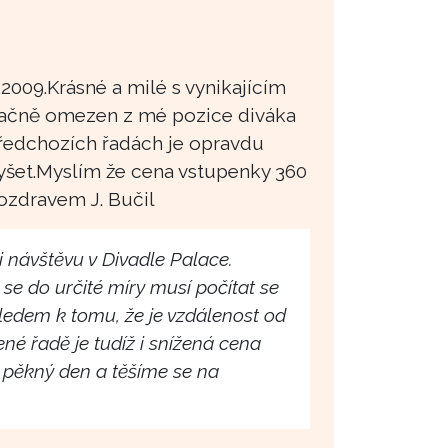
.2009.Krásné a milé s vynikajícím
načně omezen z mé pozice diváka
 předchozích řadách je opravdu
lyšet.Myslím že cena vstupenky 360
pozdravem J. Bučil
 návštěvu v Divadle Palace.
e do určité míry musí počítat se
hledem k tomu, že je vzdálenost od
ené řadě je tudíž i snížená cena
e pěkný den a těšíme se na