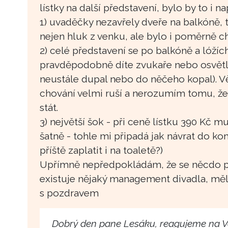
lístky na další představení, bylo by to i n
1) uvaděčky nezavřely dveře na balkóně, t
nejen hluk z venku, ale bylo i poměrně c
2) celé představení se po balkóně a lóží
pravděpodobně díte zvukaře nebo osvětlo
neustále dupal nebo do něčeho kopal). Věř
chování velmi ruší a nerozumím tomu, ž
stát.
3) největší šok - při ceně lístku 390 Kč m
šatně - tohle mi připadá jak návrat do k
příště zaplatit i na toaletě?)
Upřímně nepředpokládám, že se něcdo p
existuje nějaký management divadla, měl
s pozdravem
Dobrý den pane Lesáku, reagujeme na Vá