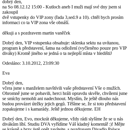
dobrý den,
na So 08.12.12 15:00 - Kutloch aneb I muži mají své dny jsem si
zakoupil
dvě vstupenky do VIP zony (řada 3,sed.9 a 10). chtěl bych prosím
informaci co ta VIP zona vše obnáší.
děkuji a s pozdravem martin vaněček
Dobrý den, VIP vstupenka obsahuje: sklenka sektu na uvítanou,
program k představení, šatna na odložení (vyčleněno pouze pro VIP
diváky) Kromě jiného se jedná o ta nejlepší místa v hledištiJ
Odesláno: 3.10.2012, 23:09:30
Eva
Dobrý den,
včera jsme s manželem navštívili vaše představení Vše o mužích.
Ohromně jsme se pobavili, herci hráli opravdu skvěle, chvílemi jsme
se smíchy nemohli ani nadechnout. Myslím, že ještě dlouho nás
budou provázet útržky jejich gegů. Těšíme se, že si toto představení
zopakujeme i s kamarády. Ještě jednou děkujeme. EH
Dobrý den, Evo, mockrát děkujeme, vždy rádi slyšíme že se u nás
divákům líbí. Studiu DVA vyřídíme Váš kladný komentář :)! Mějte
se krásně a brzy jistě opět zavítejte, s pozdravem Divadlo Palace