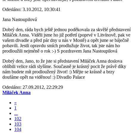
Odesláno: 3.10.2012, 10:30:41
Jana Nastoupilová
Dobrý den, ráda bych ještě jednou poděkovala za skvělé představení
Miláček Anna. Viděli jsme ho již potřetí (poprvé v Litvínově, pak ve
vašem divadle a před pár dny u nás v Mostě) a opět jsme se báječně
pobavili. Jestli opravdu smích prodlužuje život, tak jste nám ho
prodloužili nejméně o rok :-) S pozdravem Jana Nastoupilová
Dobrý den, Jano, to že jste si představení Miláček Anna doslova
oblíbili velice rádi slyšíme. Současně je krásný pocit že právě díky
nám budete mít prodloužený život! :) Mějte se krásně a brzy
doufáme opět na viděnou! :) Divadlo Palace
Odesláno: 27.09.2012, 22:29:29
Miláček Anna
«
1
...
102
103
104