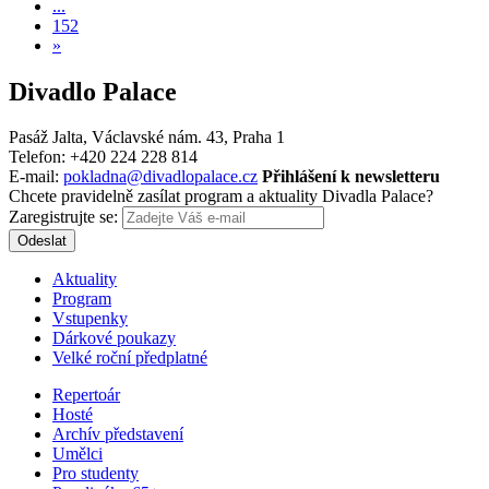
...
152
»
Divadlo Palace
Pasáž Jalta, Václavské nám. 43, Praha 1
Telefon: +420 224 228 814
E-mail:
pokladna@divadlopalace.cz
Přihlášení k newsletteru
Chcete pravidelně zasílat program a aktuality Divadla Palace?
Zaregistrujte se:
Odeslat
Aktuality
Program
Vstupenky
Dárkové poukazy
Velké roční předplatné
Repertoár
Hosté
Archív představení
Umělci
Pro studenty