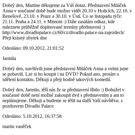
Dobrý den, Martine děkujeme za Váš dotaz. Představení Miláček
Anna v současné době bude možno vidět 20.10 v Holicích, 22.10. v
Benešově, 23.10. v Praze a 30.10. v Ústí. Co se listopadu týče:
21.11. Praha a 24.11. v Mimoni :) Dále zasálám odkaz, kde
naleznete průběžně doplnované termíny představení :)
http://www.divadlopalace.cz/60/cz/divadlo-palace-na-zajezdech/
Přeji krásný zbytek dne
Odesláno: 09.10.2012, 21:01:52
Jarmila
Dobrý den, navštívili jsme představení Miláček Anna a velmi jsme
se pobavili. Lze si ho koupit i na DVD? Pokud ano, prosím o
sdělení kontaktu. Děkuji a přeji hodně takových komedií.
Dobrý den, Jarmilo, těší nás že se představení líbilo :) Bohužel v
současné době není možné zakoupit dvd s představením a ani to
neplánujeme. Děkuji a budeme se těšit na další Vaší návštěvu. s
pozdravem Divadlo Palace
Odesláno: 5.10.2012, 16:37:58
martin vaněček