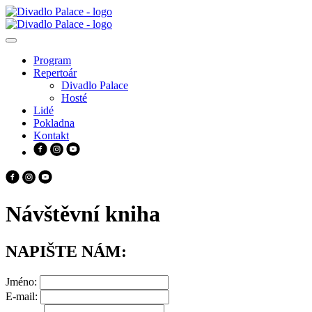
Program
Repertoár
Divadlo Palace
Hosté
Lidé
Pokladna
Kontakt
Návštěvní kniha
NAPIŠTE NÁM:
Jméno:
E-mail: