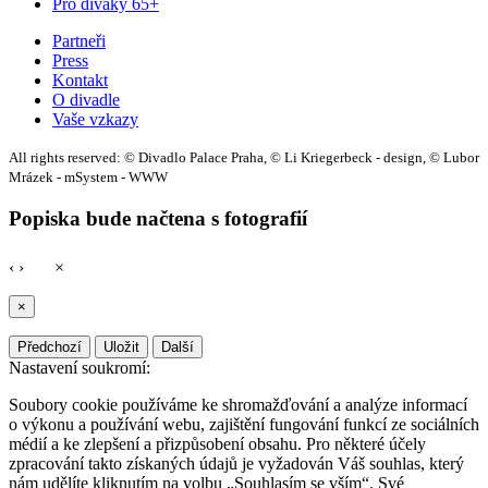
Pro diváky 65+
Partneři
Press
Kontakt
O divadle
Vaše vzkazy
All rights reserved: © Divadlo Palace Praha, © Li Kriegerbeck - design, © Lubor
Mrázek - mSystem - WWW
Popiska bude načtena s fotografií
‹
›
×
×
Předchozí
Uložit
Další
Nastavení soukromí:
Soubory cookie používáme ke shromažďování a analýze informací
o výkonu a používání webu, zajištění fungování funkcí ze sociálních
médií a ke zlepšení a přizpůsobení obsahu. Pro některé účely
zpracování takto získaných údajů je vyžadován Váš souhlas, který
nám udělíte kliknutím na volbu „Souhlasím se vším“. Své