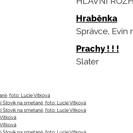
HLAVNÍ ROZH
Hraběnka
Správce, Evin
Prachy ! ! !
Slater