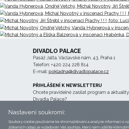
DIVADLO PALACE
Pasáž Jalta, Václavské nám. 43, Praha 1
Telefon: +420 224 228 814
E-mail:
pokladna@divadlopalace.cz
PŘIHLÁŠENÍ K NEWSLETTERU
Chcete pravidelně zasílat program a aktuality
Divadla Palace?
Zaregistrujte se:
Nastavení soukromí:
Odeslat
Soubory cookie používáme ke shromažďování a analýze informací o výko
získaných údajů je vyžadován Váš souhlas, který nám udělíte kliknutí