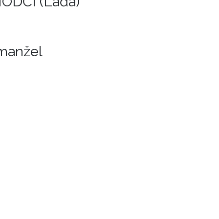
ODČÍ (Láďa)
 manžel