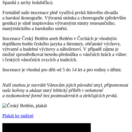
Spanilá z archy holubičko).
Formálně naše inscenace plně využívá prvků lidového divadla
a barokní ikonografie. Výtvarná stránka a choreografie (především
gestika) je silně inspirována výtvarnými mistry renesančního,
manýristického a barokního umění.
Inscenace Český Betlém aneb Betlém v Čechách je vhodným
doplňkem hodin českého jazyka a literatury, občanské výchovy,
výtvarné a hudební výchovy a nábožensví. V případě zájmu je
možné zprostředkovat besedu-přednášku o vánčních hrách a vůbec
i českých vánočních zvycích a tradicích.
Inscenace je vhodná pro děti od 5 do 14 let a pro rodiny s dětmi.
Naší snahou je navrátit Vánocům jejich původní smyl, připomenout
naše kořeny a ukázat starý biblický příběh v nelomené
a nezkomolené formě bez postmoderních a zlehčujících prvků.
Plakát ke stažení