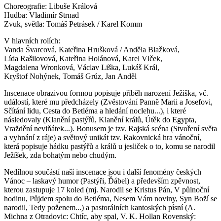
Choreografie: Libuše Králová
Hudba: Vladimír Strnad
Zvuk, světla: Tomáš Petrásek / Karel Komm
V hlavních rolích:
Vanda Švarcová, Kateřina Hrušková / Anděla Blažková,
Lída Rašilovová, Kateřina Holánová, Karel Vlček,
Magdalena Wronková, Václav Liška, Lukáš Král,
Kryštof Nohýnek, Tomáš Grúz, Jan Anděl
Inscenace obrazivou formou popisuje příběh narození Ježíška, vč.
událostí, které mu předcházely (Zvěstování Panně Marii a Josefovi,
Sčítání lidu, Cesta do Betléma a hledání noclehu...), i které
následovaly (Klanění pastýřů, Klanění králů, Útěk do Egypta,
Vraždění neviňátek...). Bonusem je tzv. Rajská scéna (Stvoření světa
a vyhnání z ráje) a světový unikát tzv. Rakovnická hra vánoční,
která popisuje hádku pastýřů a králů u jesliček o to, komu se narodil
Ježíšek, zda bohatým nebo chudým.
Nedílnou součástí naší inscenace jsou i další fenomény českých
Vánoc – laskavý humor (Pastýři, Ďábel) a především zpěvnost,
kterou zastupuje 17 koled (mj. Narodil se Kristus Pán, V půlnoční
hodinu, Půjdem spolu do Betléma, Nesem Vám noviny, Syn Boží se
narodil, Tedy poženem...) a pastorálních kantoských písní (A.
Michna z Otradovic: Chtíc, aby spal, V. K. Hollan Rovenský: