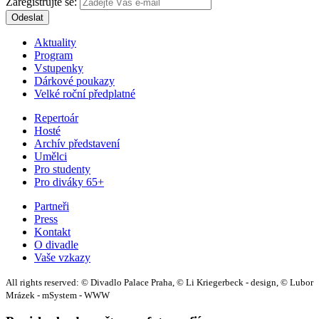
Zaregistrujte se:
Odeslat
Aktuality
Program
Vstupenky
Dárkové poukazy
Velké roční předplatné
Repertoár
Hosté
Archív představení
Umělci
Pro studenty
Pro diváky 65+
Partneři
Press
Kontakt
O divadle
Vaše vzkazy
All rights reserved: © Divadlo Palace Praha, © Li Kriegerbeck - design, © Lubor
Mrázek - mSystem - WWW