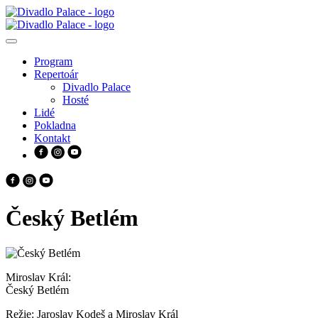
Program
Repertoár
Divadlo Palace
Hosté
Lidé
Pokladna
Kontakt
Český Betlém
Miroslav Král:
Český Betlém
Režie: Jaroslav Kodeš a Miroslav Král